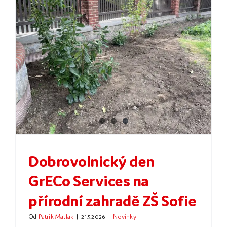
Dokumenty
Galerie
Dobrovolnický den
GrECo Services na
přírodní zahradě ZŠ Sofie
Od
Patrik Matlak
|
21.5.2026
|
Novinky