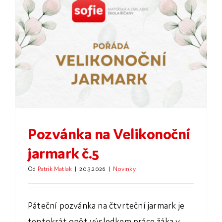
Pozvánka na Velikonoční
jarmark č.5
Od
Patrik Matlak
|
20.3.2026
|
Novinky
Páteční pozvánka na čtvrteční jarmark je
tentokrát opět výsledkem práce žáka v