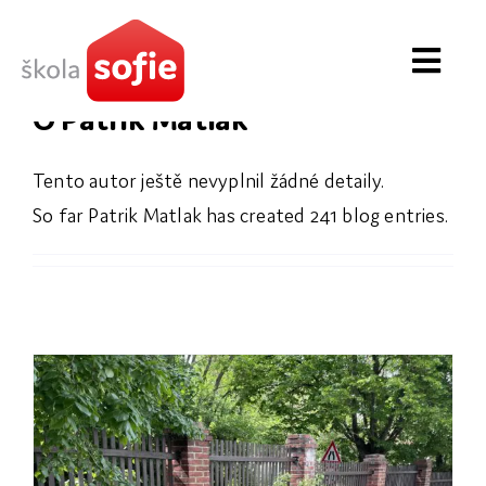
Přeskočit
patrik.matlak
na
Toggl
obsah
O
Patrik Matlak
Navig
O škole
Tento autor ještě nevyplnil žádné detaily.
První stupeň
So far Patrik Matlak has created 241 blog entries.
Druhý stupeň
Novinky
Zápis & školné
Kontakt
Partneři