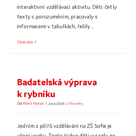
interaktivní vzdělávací aktivitu. Děti: četly
texty s porozuměním, pracovaly s
informacemi v tabulkách, řešily ...
Čtěte dále
Badatelská výprava
k rybníku
Od
Patrik Matlak
|
24.4.2026
|
Novinky
Jedním z pilířů vzdělávání na ZŠ Sofie je
učení venku. Tento týden děti vyrazily na