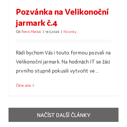
Pozvánka na Velikonoční
jarmark č.4
Od
Patrik Matlak
|
19.3.2026
|
Novinky
Rádi bychom Vás i touto formou pozvali na
Velikonoční jarmark. Na hodinách IT se žáci
prvního stupně pokusili vytvořit ve ...
Čtěte dále
NAČÍST DALŠÍ ČLÁNKY