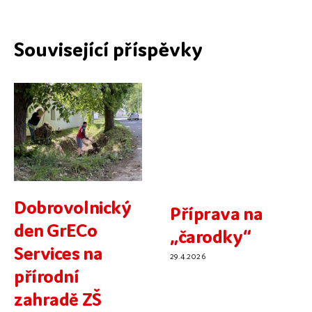
Související příspěvky
Dobrovolnický
Příprava na
den GrECo
„čarodky“
Services na
29.4.2026
přírodní
zahradě ZŠ