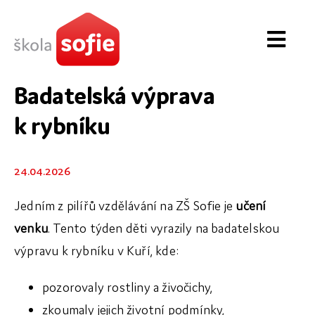
Přeskočit
na
Toggl
obsah
Navig
O škole
Badatelská výprava
k rybníku
První stupeň
Druhý stupeň
24.04.2026
Novinky
Jedním z pilířů vzdělávání na ZŠ Sofie je
učení
venku
. Tento týden děti vyrazily na badatelskou
Zápis & školné
výpravu k rybníku v Kuří, kde:
Kontakt
pozorovaly rostliny a živočichy,
Partneři
zkoumaly jejich životní podmínky,