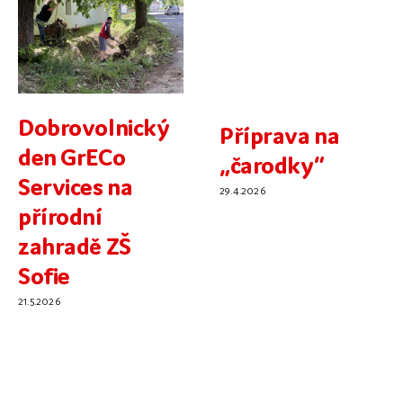
Dobrovolnický
Příprava na
den GrECo
„čarodky“
Services na
29.4.2026
přírodní
zahradě ZŠ
Sofie
21.5.2026