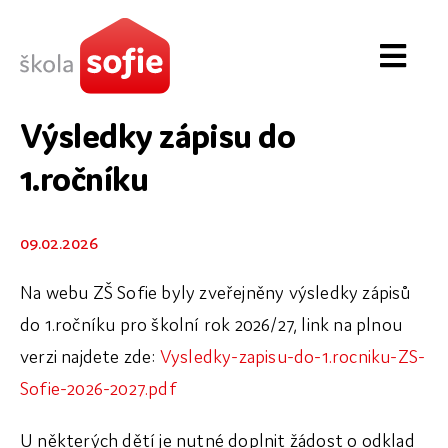
Přeskočit
na
Toggl
obsah
Navig
O škole
Výsledky zápisu do
1.ročníku
První stupeň
Druhý stupeň
09.02.2026
Novinky
Na webu ZŠ Sofie byly zveřejněny výsledky zápisů
do 1.ročníku pro školní rok 2026/27, link na plnou
Zápis & školné
verzi najdete zde:
Vysledky-zapisu-do-1.rocniku-ZS-
Kontakt
Sofie-2026-2027.pdf
Partneři
U některých dětí je nutné doplnit žádost o odklad